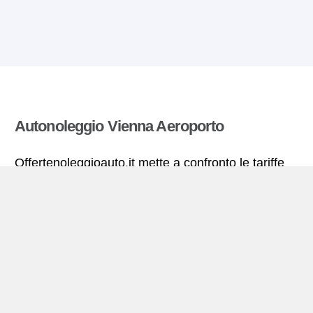
Autonoleggio Vienna Aeroporto
Offertenoleggioauto.it mette a confronto le tariffe
offerte da molte agenzie di autonoleggio ed estrae
quelle più vantaggiose per il noleggio di
autovetture. Tutte le tariffe di autonoleggio per la
Vienna Aeroporto includono le necessarie
coperture assicurative e il chilometraggio illimitato.
Vienna Aeroporto – miniguida