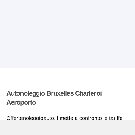
Autonoleggio Bruxelles Charleroi
Aeroporto
Offertenoleggioauto.it mette a confronto le tariffe
offerte da molte agenzie di autonoleggio ed estrae
quelle più vantaggiose per il noleggio di