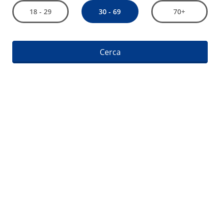
30 - 69
18 - 29
70+
Cerca