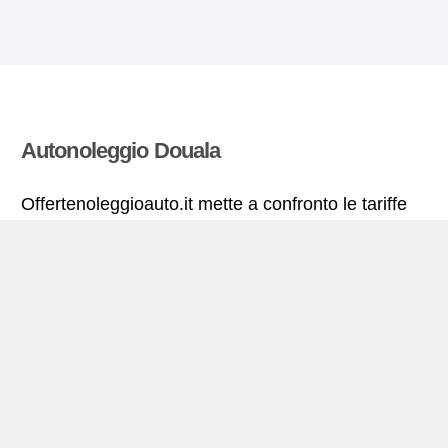
Autonoleggio Douala
Offertenoleggioauto.it mette a confronto le tariffe
offerte da molte agenzie di autonoleggio ed estrae
quelle più vantaggiose per il noleggio di
autovetture. Tutte le tariffe di autonoleggio per la
Douala includono le necessarie coperture
assicurative e il chilometraggio illimitato.
Douala – miniguida