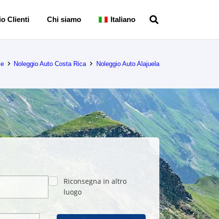
o Clienti
Chi siamo
Italiano
e
Noleggio Auto Costa Rica
Noleggio Auto Alajuela
Riconsegna in altro
luogo