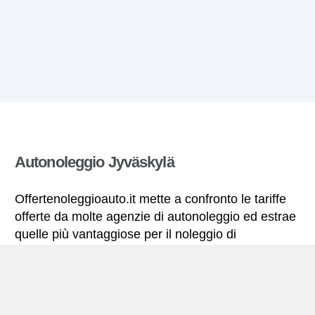
Autonoleggio Jyväskylä
Offertenoleggioauto.it mette a confronto le tariffe
offerte da molte agenzie di autonoleggio ed estrae
quelle più vantaggiose per il noleggio di
autovetture. Tutte le tariffe di autonoleggio per la
Jyväskylä includono le necessarie coperture
assicurative e il chilometraggio illimitato.