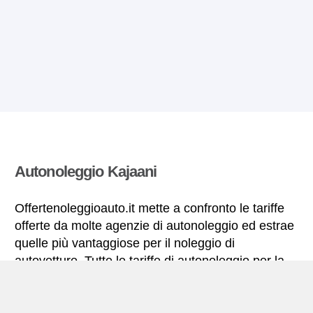
Autonoleggio Kajaani
Offertenoleggioauto.it mette a confronto le tariffe
offerte da molte agenzie di autonoleggio ed estrae
quelle più vantaggiose per il noleggio di
autovetture. Tutte le tariffe di autonoleggio per la
Kajaani includono le necessarie coperture
assicurative e il chilometraggio illimitato.