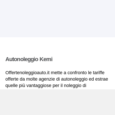
Autonoleggio Kemi
Offertenoleggioauto.it mette a confronto le tariffe
offerte da molte agenzie di autonoleggio ed estrae
quelle più vantaggiose per il noleggio di
autovetture. Tutte le tariffe di autonoleggio per la
Kemi includono le necessarie coperture
assicurative e il chilometraggio illimitato.