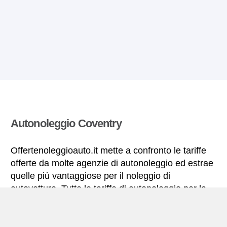
Autonoleggio Coventry
Offertenoleggioauto.it mette a confronto le tariffe
offerte da molte agenzie di autonoleggio ed estrae
quelle più vantaggiose per il noleggio di
autovetture. Tutte le tariffe di autonoleggio per la
Coventry includono le necessarie coperture
assicurative e il chilometraggio illimitato.