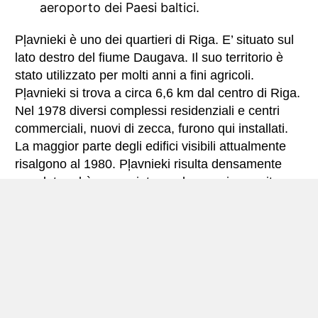
aeroporto dei Paesi baltici.
Pļavnieki è uno dei quartieri di Riga. E’ situato sul
lato destro del fiume Daugava. Il suo territorio è
stato utilizzato per molti anni a fini agricoli.
Pļavnieki si trova a circa 6,6 km dal centro di Riga.
Nel 1978 diversi complessi residenziali e centri
commerciali, nuovi di zecca, furono qui installati.
La maggior parte degli edifici visibili attualmente
risalgono al 1980. Pļavnieki risulta densamente
popolata ed è conosciuta per la sua vivace vita
storica, culturale ed economica. Nel 2018 la
popolazione totale censita era di 47.185 abitanti. Il
complesso cittadino si estende all’interno di
un’area pari a poco meno di 3000 km².
Dreiliņi si trova a circa 8 km dal centro di Riga. È
ubicata sul margine orientale della città e ospita
alcuni degli edifici di maggiore qualità in stile