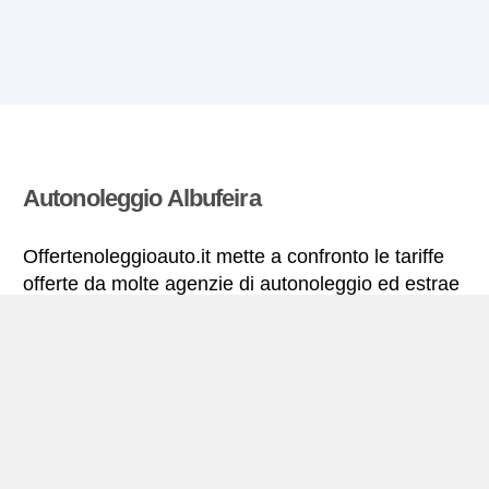
Autonoleggio Albufeira
Offertenoleggioauto.it mette a confronto le tariffe
offerte da molte agenzie di autonoleggio ed estrae
quelle più vantaggiose per il noleggio di
autovetture. Tutte le tariffe di autonoleggio per la
Albufeira includono le necessarie coperture
assicurative e il chilometraggio illimitato.
Albufeira – miniguida