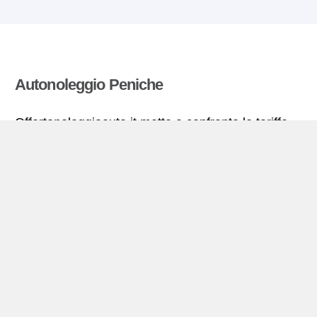
Autonoleggio Peniche
Offertenoleggioauto.it mette a confronto le tariffe
offerte da molte agenzie di autonoleggio ed estrae
quelle più vantaggiose per il noleggio di
autovetture. Tutte le tariffe di autonoleggio per la
Peniche includono le necessarie coperture
assicurative e il chilometraggio illimitato.
Peniche – miniguida