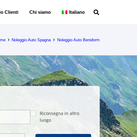
o Clienti
Chi siamo
Italiano
ome
Noleggio Auto Spagna
Noleggio Auto Benidorm
Riconsegna in altro
luogo