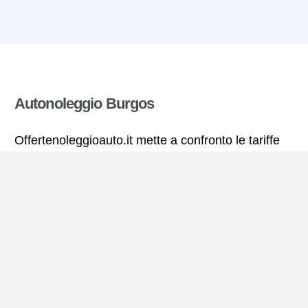
Autonoleggio Burgos
Offertenoleggioauto.it mette a confronto le tariffe
offerte da molte agenzie di autonoleggio ed estrae
quelle più vantaggiose per il noleggio di
autovetture. Tutte le tariffe di autonoleggio per la
Burgos includono le necessarie coperture
assicurative e il chilometraggio illimitato.
Burgos – miniguida