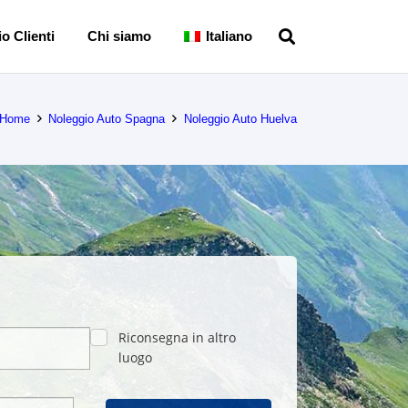
o Clienti
Chi siamo
Italiano
Home
Noleggio Auto Spagna
Noleggio Auto Huelva
Riconsegna in altro
luogo