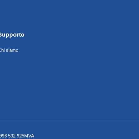
Supporto
Chi siamo
– NO996 532 925MVA