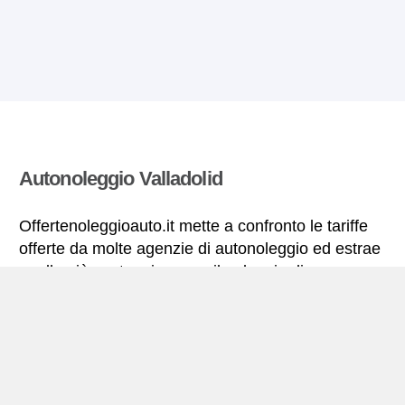
Autonoleggio Valladolid
Offertenoleggioauto.it mette a confronto le tariffe
offerte da molte agenzie di autonoleggio ed estrae
quelle più vantaggiose per il noleggio di
autovetture. Tutte le tariffe di autonoleggio per la
Valladolid includono le necessarie coperture
assicurative e il chilometraggio illimitato.
Valladolid – miniguida