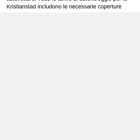
Kristianstad includono le necessarie coperture
assicurative e il chilometraggio illimitato.
Kristianstad – miniguida
Autonoleggio Kristianstad
Kristianstad (33.100 abitanti nel 2006) situato
nel
sud della Svezia
, e fa parte della contea di