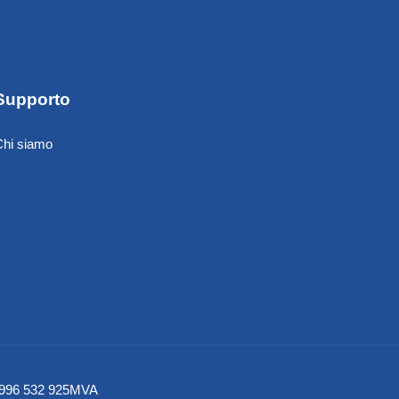
Supporto
Chi siamo
– NO996 532 925MVA