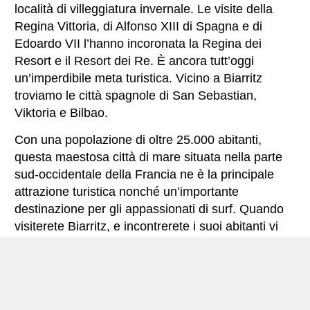
località di villeggiatura invernale. Le visite della
Regina Vittoria, di Alfonso XIII di Spagna e di
Edoardo VII l’hanno incoronata la Regina dei
Resort e il Resort dei Re. È ancora tutt’oggi
un’imperdibile meta turistica. Vicino a Biarritz
troviamo le città spagnole di San Sebastian,
Viktoria e Bilbao.
Con una popolazione di oltre 25.000 abitanti,
questa maestosa città di mare situata nella parte
sud-occidentale della Francia ne è la principale
attrazione turistica nonché un’importante
destinazione per gli appassionati di surf. Quando
visiterete Biarritz, e incontrerete i suoi abitanti vi
sentirete sicuramente accolti come a casa vostra.
Godetevi la varietà di paesaggi e spiagge offerti da
questa meravigliosa località balneare, insieme ad
alcuni lussuosi alloggi, retaggio dei giorni di un