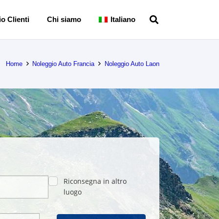
o Clienti
Chi siamo
Italiano
Home
Noleggio Auto Francia
Noleggio Auto Laon
Riconsegna in altro
luogo