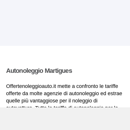
Autonoleggio Martigues
Offertenoleggioauto.it mette a confronto le tariffe
offerte da molte agenzie di autonoleggio ed estrae
quelle più vantaggiose per il noleggio di
autovetture. Tutte le tariffe di autonoleggio per la
Martigues includono le necessarie coperture
assicurative e il chilometraggio illimitato.