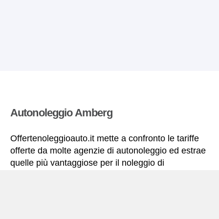
Autonoleggio Amberg
Offertenoleggioauto.it mette a confronto le tariffe
offerte da molte agenzie di autonoleggio ed estrae
quelle più vantaggiose per il noleggio di
autovetture. Tutte le tariffe di autonoleggio per la
Amberg includono le necessarie coperture
assicurative e il chilometraggio illimitato.