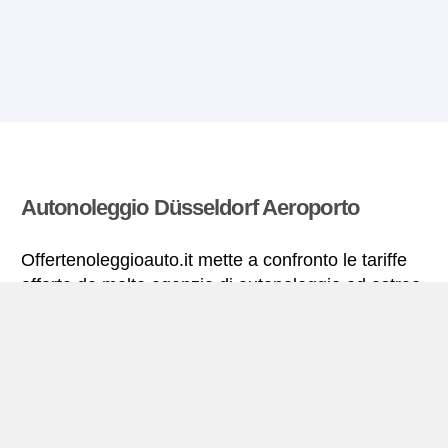
Autonoleggio Düsseldorf Aeroporto
Offertenoleggioauto.it mette a confronto le tariffe
offerte da molte agenzie di autonoleggio ed estrae
quelle più vantaggiose per il noleggio di
autovetture. Tutte le tariffe di autonoleggio per la
Düsseldorf Aeroporto includono le necessarie
coperture assicurative e il chilometraggio illimitato.
Düsseldorf Aeroporto – miniguida