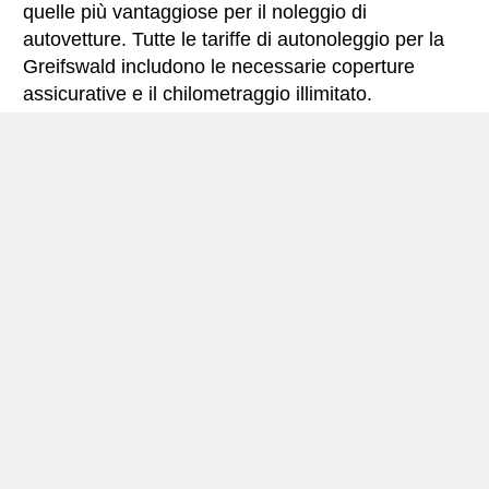
quelle più vantaggiose per il noleggio di
autovetture. Tutte le tariffe di autonoleggio per la
Greifswald includono le necessarie coperture
assicurative e il chilometraggio illimitato.
Greifswald – miniguida
Autonoleggio Greifswald
Greifswald è situato nel nord-est
della Germania
,