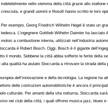
indelebilmente nello stemma della città grazie allo stallone n
cresciuta, e grandi uomini e filosofi hanno scritto le loro ope
Per esempio, Georg Friedrich Wilhelm Hegel è stato un grand
tedesca. L’ingegnere Gottlieb Wilhelm Daimler ha lasciato il
motori a combustione interna, utilizzati nell’industria auto
Stoccarda è Robert Bosch. Oggi, Bosch è il gigante dell’ingegn
to il mondo. Sebbene la città abbia sofferto le ferite della 
alta qualità ha aiutato Stoccarda a ritrovare la strada della 
uropea dell’innovazione e della tecnologia. La regione ha attir
 settore delle costruzioni automobilistiche è ancora il princi
olo culturale. Per amanti della vita notturna, Stoccarda sarà
vivo nei club della città, i quali offrono musica jazz, blues e 