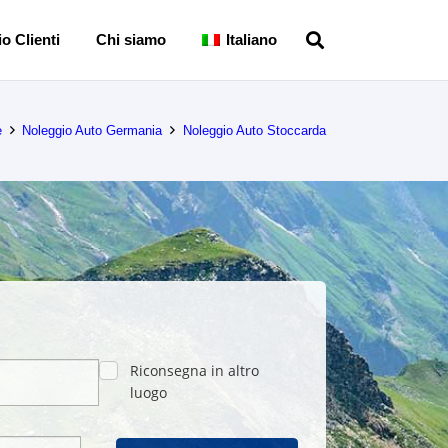
o Clienti
Chi siamo
Italiano
e
Noleggio Auto Germania
Noleggio Auto Stoccarda
Riconsegna in altro
luogo