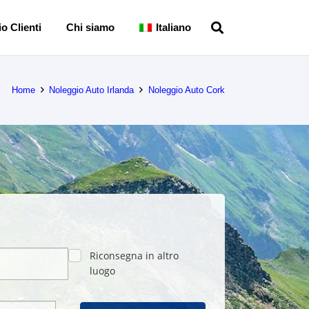
o Clienti
Chi siamo
Italiano
Home
Noleggio Auto Irlanda
Noleggio Auto Cork
Riconsegna in altro
luogo