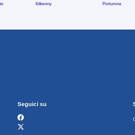
to
Kilkenny
Portumna
Seguici su