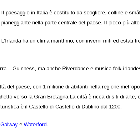
Il paesaggio in Italia è costituito da scogliere, colline e sm
pianeggiante nella parte centrale del paese. Il picco più alt
L’Irlanda ha un clima marittimo, con inverni miti ed estati f
i birra – Guinness, ma anche Riverdance e musica folk irlande
tà del paese, con 1 milione di abitanti nella regione metropo
etto verso la Gran Bretagna.La città è ricca di siti di arte, 
ristica è il Castello di Castello di Dublino dal 1200.
,
Galway
e
Waterford
.