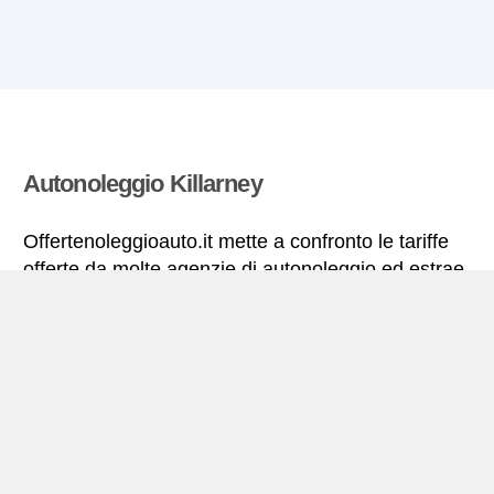
Autonoleggio Killarney
Offertenoleggioauto.it mette a confronto le tariffe
offerte da molte agenzie di autonoleggio ed estrae
quelle più vantaggiose per il noleggio di
autovetture. Tutte le tariffe di autonoleggio per la
Killarney includono le necessarie coperture
assicurative e il chilometraggio illimitato.
Killarney – miniguida