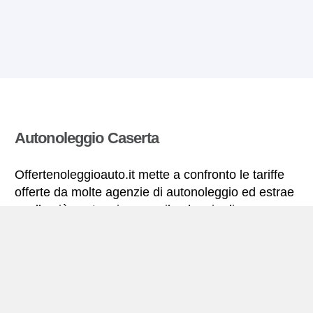
Autonoleggio Caserta
Offertenoleggioauto.it mette a confronto le tariffe
offerte da molte agenzie di autonoleggio ed estrae
quelle più vantaggiose per il noleggio di
autovetture. Tutte le tariffe di autonoleggio per la
Caserta includono le necessarie coperture
assicurative e il chilometraggio illimitato.
Caserta – miniguida