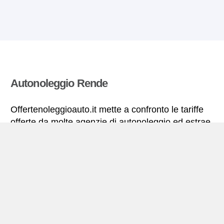
Autonoleggio Rende
Offertenoleggioauto.it mette a confronto le tariffe
offerte da molte agenzie di autonoleggio ed estrae
quelle più vantaggiose per il noleggio di
autovetture. Tutte le tariffe di autonoleggio per la
Rende includono le necessarie coperture
assicurative e il chilometraggio illimitato.
Rende – miniguida