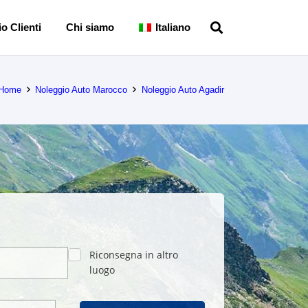
o Clienti
Chi siamo
Italiano
Home
Noleggio Auto Marocco
Noleggio Auto Agadir
Riconsegna in altro
luogo