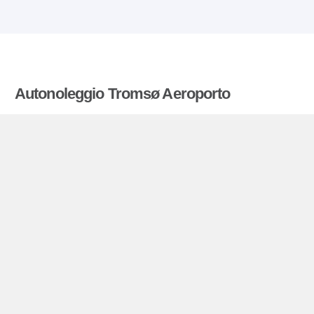
Autonoleggio Tromsø Aeroporto
Offertenoleggioauto.it mette a confronto le tariffe
offerte da molte agenzie di autonoleggio ed estrae
quelle più vantaggiose per il noleggio di
autovetture. Tutte le tariffe di autonoleggio per la
Tromsø Aeroporto includono le necessarie
coperture assicurative e il chilometraggio illimitato.
Tromsø Aeroporto – miniguida