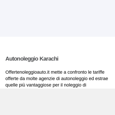
Autonoleggio Karachi
Offertenoleggioauto.it mette a confronto le tariffe
offerte da molte agenzie di autonoleggio ed estrae
quelle più vantaggiose per il noleggio di
autovetture. Tutte le tariffe di autonoleggio per la
Karachi includono le necessarie coperture
assicurative e il chilometraggio illimitato.