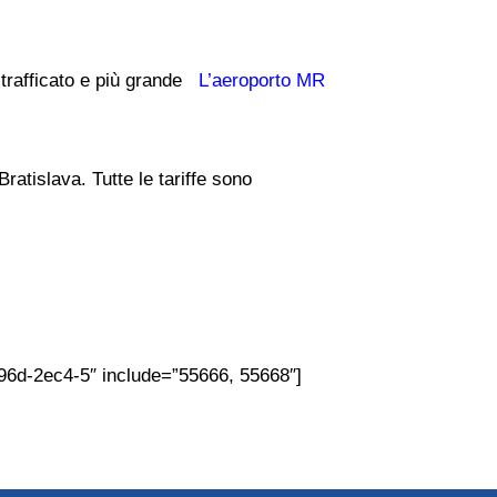
ù trafficato e più grande
L’aeroporto MR
ratislava. Tutte le tariffe sono
96d-2ec4-5″ include=”55666, 55668″]