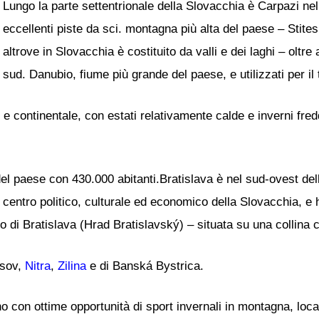
Lungo la parte settentrionale della Slovacchia è Carpazi ne
eccellenti piste da sci. montagna più alta del paese – Stit
altrove in Slovacchia è costituito da valli e dei laghi – oltr
sud. Danubio, fiume più grande del paese, e utilizzati per il 
 continentale, con estati relativamente calde e inverni fredd
del paese con 430.000 abitanti.Bratislava è nel sud-ovest del
è centro politico, culturale ed economico della Slovacchia, e 
llo di Bratislava (Hrad Bratislavský) – situata su una collina 
esov,
Nitra
,
Zilina
e di Banská Bystrica.
o con ottime opportunità di sport invernali in montagna, loca