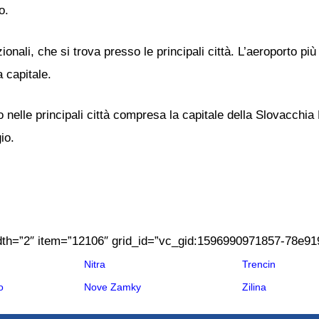
o.
ionali, che si trova presso le principali città. L’aeroporto pi
a capitale.
o nelle principali città compresa la capitale della Slovacchia B
io.
dth=”2″ item=”12106″ grid_id=”vc_gid:1596990971857-78e91
Nitra
Trencin
o
Nove Zamky
Zilina