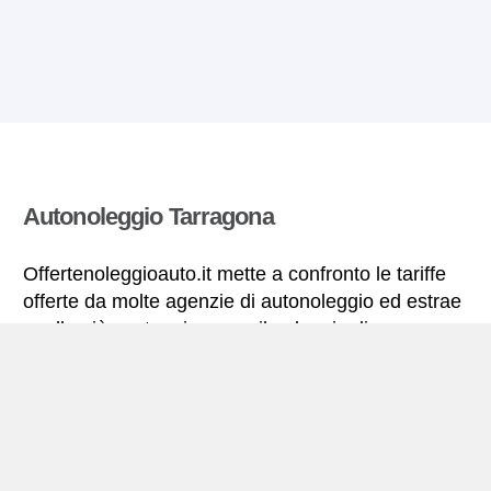
Autonoleggio Tarragona
Offertenoleggioauto.it mette a confronto le tariffe
offerte da molte agenzie di autonoleggio ed estrae
quelle più vantaggiose per il noleggio di
autovetture. Tutte le tariffe di autonoleggio per la
Tarragona includono le necessarie coperture
assicurative e il chilometraggio illimitato.
Tarragona – miniguida