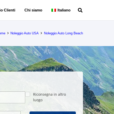
o Clienti
Chi siamo
Italiano
ome
Noleggio Auto USA
Noleggio Auto Long Beach
Riconsegna in altro
luogo