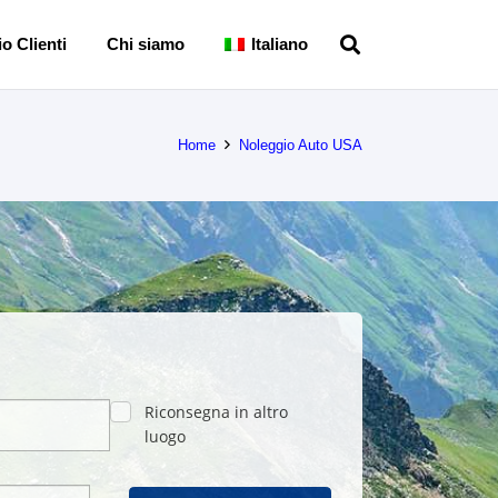
o Clienti
Chi siamo
Italiano
Home
Noleggio Auto USA
Riconsegna in altro
luogo