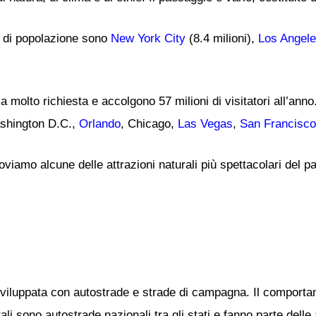
ini di popolazione sono
New York City
(8.4 milioni),
Los Angel
ca molto richiesta e accolgono 57 milioni di visitatori all’ann
ashington D.C.,
Orlando
, Chicago,
Las Vegas
,
San Francisco
troviamo alcune delle attrazioni naturali più spettacolari del p
 sviluppata con autostrade e strade di campagna. Il comportam
li sono autostrade nazionali tra gli stati e fanno parte delle