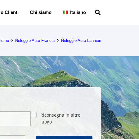
o Clienti
Chi siamo
Italiano
Home
Noleggio Auto Francia
Noleggio Auto Lannion
Riconsegna in altro
luogo