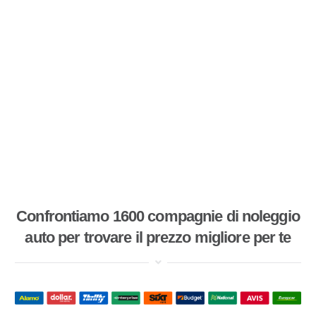
Confrontiamo 1600 compagnie di noleggio
auto per trovare il prezzo migliore per te