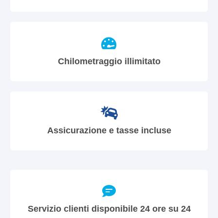
Chilometraggio illimitato
Assicurazione e tasse incluse
Servizio clienti disponibile 24 ore su 24